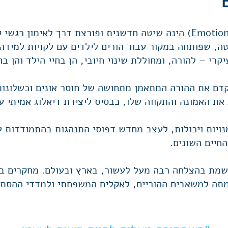
Emotional Cognitive Coaching) E.C.C) הינה שיטה חדשנית ופורצת דרך
יטה, שפותחה במקור עבור הורים לילדים עם לקויות למיד
רי – להורה, ומחוללת שינוי חיובי, הן בחיי הילד והן בח
דם את ההורה המתאמן מתחושה של חוסר אונים וכשלונות 
את האמונה והתקווה שלו, כבסיס ליצירת דיאלוג אמיתי עם
ויות ויכולות, לעצב מחדש דפוסי התנהגות בהתמודדות ע
חיים השונים.
שמת בהצלחה רבה מעל לעשור, בארץ ובעולם. מחקרים בש
תה למשאבים ההוריים, לאקלים המשפחתי ולמדדי ההסתג